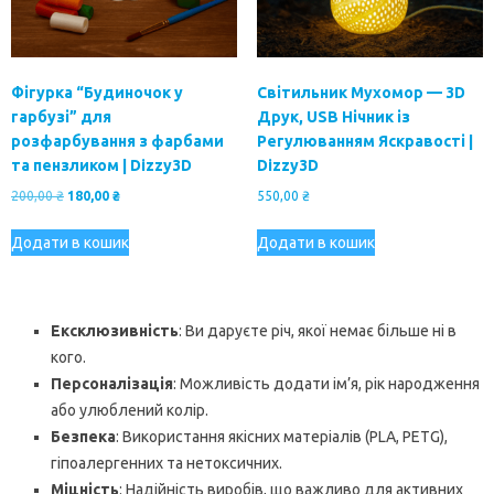
Фігурка “Будиночок у
Світильник Мухомор — 3D
гарбузі” для
Друк, USB Нічник із
розфарбування з фарбами
Регулюванням Яскравості |
та пензликом | Dizzy3D
Dizzy3D
Оригінальна
Поточна
200,00
₴
180,00
₴
550,00
₴
ціна:
ціна:
200,00 ₴.
180,00 ₴.
Додати в кошик
Додати в кошик
Ексклюзивність
: Ви даруєте річ, якої немає більше ні в
кого.
Персоналізація
: Можливість додати ім’я, рік народження
або улюблений колір.
Безпека
: Використання якісних матеріалів (PLA, PETG),
гіпоалергенних та нетоксичних.
Міцність
: Надійність виробів, що важливо для активних