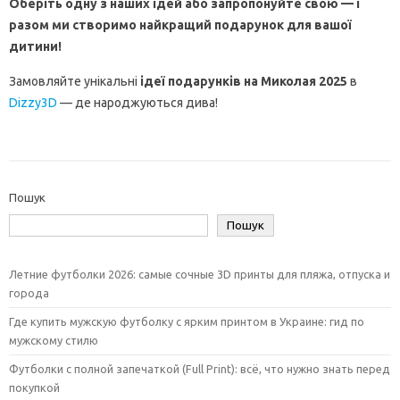
Оберіть одну з наших ідей або запропонуйте свою — і
разом ми створимо найкращий подарунок для вашої
дитини!
Замовляйте унікальні
ідеї подарунків на Миколая 2025
в
Dizzy3D
— де народжуються дива!
Пошук
Пошук
Летние футболки 2026: самые сочные 3D принты для пляжа, отпуска и
города
Где купить мужскую футболку с ярким принтом в Украине: гид по
мужскому стилю
Футболки с полной запечаткой (Full Print): всё, что нужно знать перед
покупкой