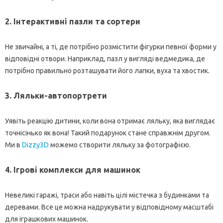
2. Інтерактивні пазли та сортери
Не звичайні, а ті, де потрібно розмістити фігурки певної форми у
відповідні отвори. Наприклад, пазл у вигляді ведмедика, де
потрібно правильно розташувати його лапки, вуха та хвостик.
3. Ляльки-автопортрети
Уявіть реакцію дитини, коли вона отримає ляльку, яка виглядає
точнісінько як вона! Такий подарунок стане справжнім другом.
Ми в
Dizzy3D
можемо створити ляльку за фотографією.
4. Ігрові комплекси для машинок
Невеликі гаражі, траси або навіть цілі містечка з будинками та
деревами. Все це можна надрукувати у відповідному масштабі
для іграшкових машинок.