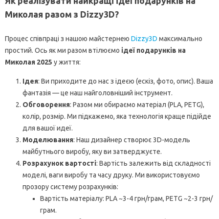
Як реалізувати найкращі ідеї подарунків на
Миколая разом з Dizzy3D?
Процес співпраці з нашою майстернею
Dizzy3D
максимально
простий. Ось як ми разом втілюємо
ідеї подарунків на
Миколая 2025
у життя:
Ідея
: Ви приходите до нас з ідеєю (ескіз, фото, опис). Ваша
фантазія — це наш найголовніший інструмент.
Обговорення
: Разом ми обираємо матеріал (PLA, PETG),
колір, розмір. Ми підкажемо, яка технологія краще підійде
для вашої идеї.
Моделювання
: Наш дизайнер створює 3D-модель
майбутнього виробу, яку ви затверджуєте.
Розрахунок вартості
: Вартість залежить від складності
моделі, ваги виробу та часу друку. Ми використовуємо
прозору систему розрахунків:
Вартість матеріалу: PLA ~3-4 грн/грам, PETG ~2-3 грн/
грам.