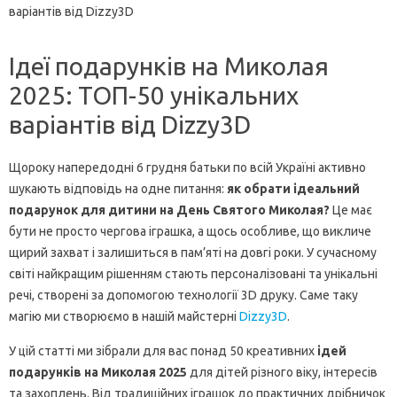
варіантів від Dizzy3D
Ідеї подарунків на Миколая
2025: ТОП-50 унікальних
варіантів від Dizzy3D
Щороку напередодні 6 грудня батьки по всій Україні активно
шукають відповідь на одне питання:
як обрати ідеальний
подарунок для дитини на День Святого Миколая?
Це має
бути не просто чергова іграшка, а щось особливе, що викличе
щирий захват і залишиться в пам’яті на довгі роки. У сучасному
світі найкращим рішенням стають персоналізовані та унікальні
речі, створені за допомогою технології 3D друку. Саме таку
магію ми створюємо в нашій майстерні
Dizzy3D
.
У цій статті ми зібрали для вас понад 50 креативних
ідей
подарунків на Миколая 2025
для дітей різного віку, інтересів
та захоплень. Від традиційних іграшок до практичних дрібничок