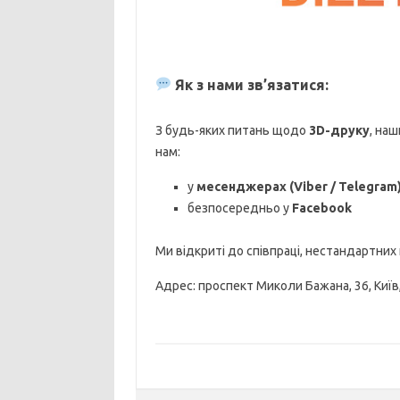
Як з нами зв’язатися:
З будь-яких питань щодо
3D-друку
, на
нам:
у
месенджерах (Viber / Telegram
безпосередньо у
Facebook
Ми відкриті до співпраці, нестандартних 
Адрес: проспект Миколи Бажана, 36, Київ