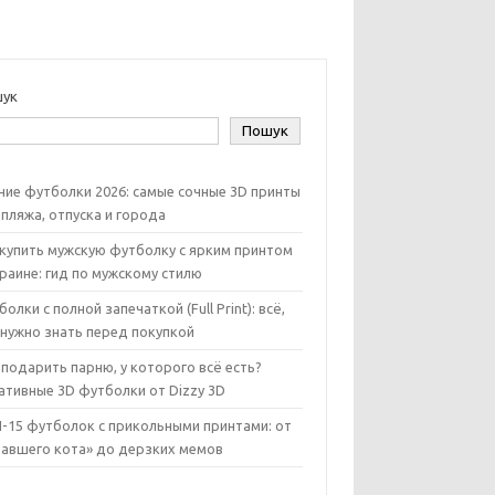
ук
Пошук
ние футболки 2026: самые сочные 3D принты
 пляжа, отпуска и города
 купить мужскую футболку с ярким принтом
краине: гид по мужскому стилю
олки с полной запечаткой (Full Print): всё,
 нужно знать перед покупкой
 подарить парню, у которого всё есть?
ативные 3D футболки от Dizzy 3D
-15 футболок с прикольными принтами: от
тавшего кота» до дерзких мемов