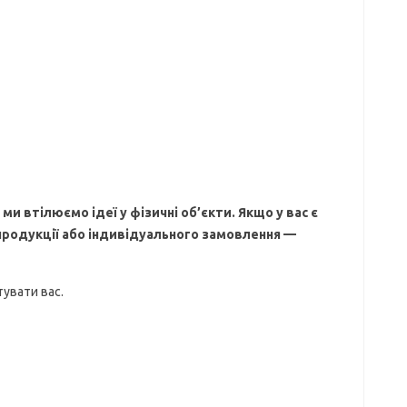
ми втілюємо ідеї у фізичні об’єкти. Якщо у вас є
продукції або індивідуального замовлення —
тувати вас.