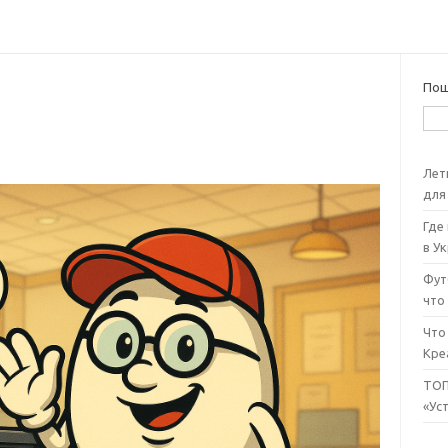
Пош
Лет
для
Где
в У
Футб
что
Что
Кре
ТОП
«Ус