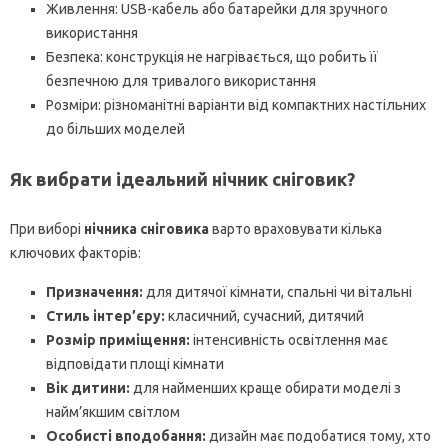
Живлення: USB-кабель або батарейки для зручного
використання
Безпека: конструкція не нагрівається, що робить її
безпечною для тривалого використання
Розміри: різноманітні варіанти від компактних настільних
до більших моделей
Як вибрати ідеальний нічник сніговик?
При виборі
нічника сніговика
варто враховувати кілька
ключових факторів:
Призначення:
для дитячої кімнати, спальні чи вітальні
Стиль інтер’єру:
класичний, сучасний, дитячий
Розмір приміщення:
інтенсивність освітлення має
відповідати площі кімнати
Вік дитини:
для найменших краще обирати моделі з
найм’якшим світлом
Особисті вподобання:
дизайн має подобатися тому, хто