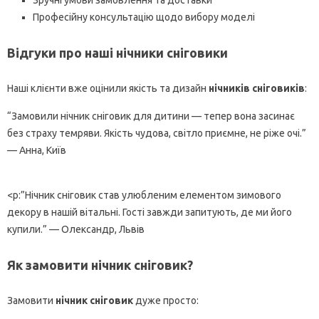
Професійну консультацію щодо вибору моделі
Відгуки про наші нічники сніговики
Наші клієнти вже оцінили якість та дизайн
нічників сніговиків
:
“Замовили нічник сніговик для дитини — тепер вона засинає
без страху темряви. Якість чудова, світло приємне, не ріже очі.”
— Анна, Київ
<p:”Нічник сніговик став улюбленим елементом зимового
декору в нашій вітальні. Гості завжди запитують, де ми його
купили.” — Олександр, Львів
Як замовити нічник сніговик?
Замовити
нічник сніговик
дуже просто: