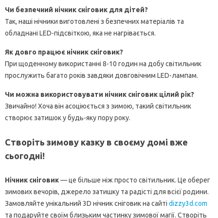
Чи безпечний нічник сніговик для дітей?
Так, наші нічники виготовлені з безпечних матеріалів та
обладнані LED-підсвіткою, яка не нагрівається.
Як довго працює нічник сніговик?
При щоденному використанні 8-10 годин на добу світильник
прослужить багато років завдяки довговічним LED-лампам.
Чи можна використовувати нічник сніговик цілий рік?
Звичайно! Хоча він асоціюється з зимою, такий світильник
створює затишок у будь-яку пору року.
Створіть зимову казку в своєму домі вже
сьогодні!
Нічник сніговик
— це більше ніж просто світильник. Це оберег
зимових вечорів, джерело затишку та радісті для всієї родини.
Замовляйте унікальний 3D нічник сніговик на сайті
dizzy3d.com
та подаруйте своїм близьким частинку зимової магії. Створіть