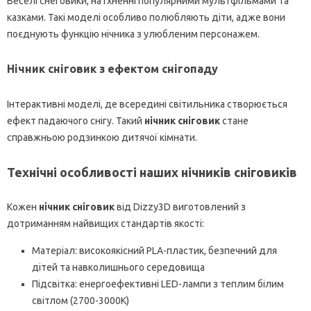
Веселі снеговики, натхненні популярними мультфільмами та
казками. Такі моделі особливо полюбляють діти, адже вони
поєднують функцію нічника з улюбленим персонажем.
Нічник сніговик з ефектом снігопаду
Інтерактивні моделі, де всередині світильника створюється
ефект падаючого снігу. Такий
нічник сніговик
стане
справжньою родзинкою дитячої кімнати.
Технічні особливості наших нічників сніговиків
Кожен
нічник сніговик
від Dizzy3D виготовлений з
дотриманням найвищих стандартів якості:
Матеріал: високоякісний PLA-пластик, безпечний для
дітей та навколишнього середовища
Підсвітка: енергоефективні LED-лампи з теплим білим
світлом (2700-3000K)