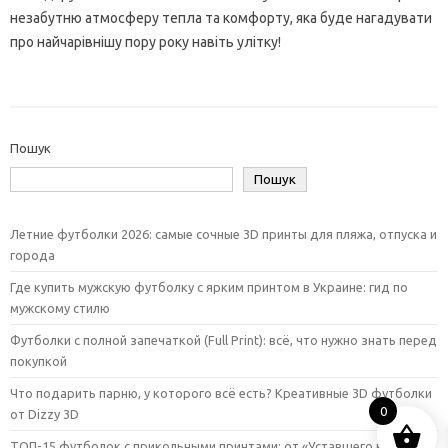
незабутню атмосферу тепла та комфорту, яка буде нагадувати
про найчарівнішу пору року навіть улітку!
Пошук
Пошук
Летние футболки 2026: самые сочные 3D принты для пляжа, отпуска и
города
Где купить мужскую футболку с ярким принтом в Украине: гид по
мужскому стилю
Футболки с полной запечаткой (Full Print): всё, что нужно знать перед
покупкой
Что подарить парню, у которого всё есть? Креативные 3D футболки
0
от Dizzy 3D
ТОП-15 футболок с прикольными принтами: от «Уставшего кота» до