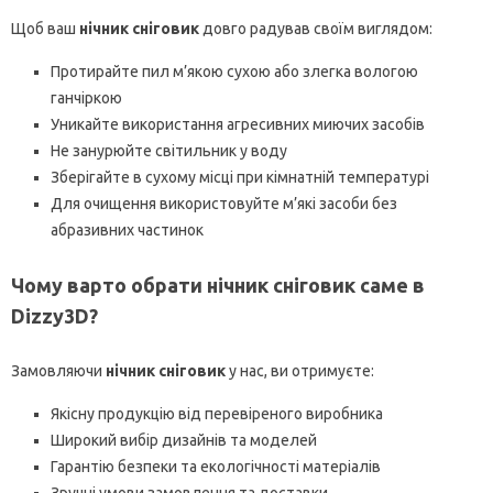
Щоб ваш
нічник сніговик
довго радував своїм виглядом:
Протирайте пил м’якою сухою або злегка вологою
ганчіркою
Уникайте використання агресивних миючих засобів
Не занурюйте світильник у воду
Зберігайте в сухому місці при кімнатній температурі
Для очищення використовуйте м’які засоби без
абразивних частинок
Чому варто обрати нічник сніговик саме в
Dizzy3D?
Замовляючи
нічник сніговик
у нас, ви отримуєте:
Якісну продукцію від перевіреного виробника
Широкий вибір дизайнів та моделей
Гарантію безпеки та екологічності матеріалів
Зручні умови замовлення та доставки