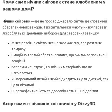
Чому саме нічник сніговик стане улюбленим у
вашому домі?
Нічник сніговик
— це не просто джерело світла, це справжній
оберег зимових вечорів. Такі світильники мають низку переваг,
які роблять їх ідеальним вибором для створення затишку:
М’яке розсіяне світло, яке не заважає сну, але розганяє
темряву
Емоційно теплий образ снеговика, що викликає позитивні
асоціації
Безпечна конструкція з якісних матеріалів, що не
нагрівається
Універсальний дизайн, який підходить як для дитячої, так
і для вітальні
Енергоефективність та довговічність LED-підсвітки
Асортимент нічників сніговиків у Dizzy3D