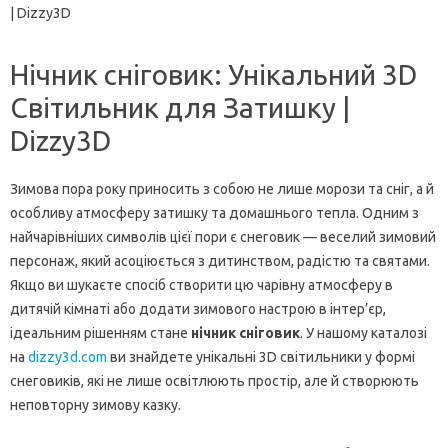
| Dizzy3D
Нічник сніговик: Унікальний 3D
Світильник для Затишку |
Dizzy3D
Зимова пора року приносить з собою не лише морози та сніг, а й
особливу атмосферу затишку та домашнього тепла. Одним з
найчарівніших символів цієї пори є снеговик — веселий зимовий
персонаж, який асоціюється з дитинством, радістю та святами.
Якщо ви шукаєте спосіб створити цю чарівну атмосферу в
дитячій кімнаті або додати зимового настрою в інтер’єр,
ідеальним рішенням стане
нічник сніговик
. У нашому каталозі
на
dizzy3d.com
ви знайдете унікальні 3D світильники у формі
снеговиків, які не лише освітлюють простір, але й створюють
неповторну зимову казку.