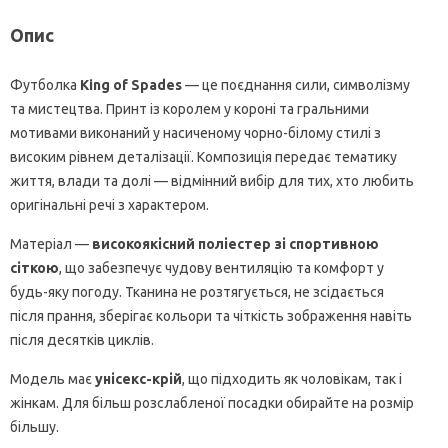
Опис
Футболка
King of Spades
— це поєднання сили, символізму
та мистецтва. Принт із королем у короні та гральними
мотивами виконаний у насиченому чорно-білому стилі з
високим рівнем деталізації. Композиція передає тематику
життя, влади та долі — відмінний вибір для тих, хто любить
оригінальні речі з характером.
Матеріал —
високоякісний поліестер зі спортивною
сіткою
, що забезпечує чудову вентиляцію та комфорт у
будь-яку погоду. Тканина не розтягується, не зсідається
після прання, зберігає кольори та чіткість зображення навіть
після десятків циклів.
Модель має
унісекс-крій
, що підходить як чоловікам, так і
жінкам. Для більш розслабленої посадки обирайте на розмір
більшу.