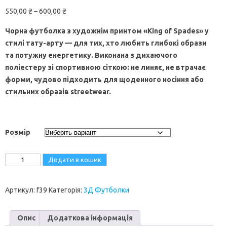
Price
550,00
₴
–
600,00
₴
range:
Чорна футболка з художнім принтом «King of Spades» у
550,00 ₴
стилі тату-арту — для тих, хто любить глибокі образи
through
та потужну енергетику. Виконана з дихаючого
600,00 ₴
поліестеру зі спортивною сіткою: не линяє, не втрачає
форми, чудово підходить для щоденного носіння або
стильних образів streetwear.
Розмір
Додати в кошик
Артикул:
f39
Категорія:
3Д Футболки
Опис
Додаткова інформація