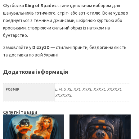
Футболка
King of Spades
стане ідеальним вибором для
шанувальників готичного, стріт- або арт-стилю. Вона чудово
поєднується з темними джинсами, шкіряною курткою або
кросівками, створюючи сильний образ із натяком на
бунтарство.
Замовляйте у
Dizzy3D
— стильні принти, бездоганна якість
та доставка по всій Україні.
Додаткова інформація
L, M, S, XL, XXL, XXXL, XXXXL, XXXXXL,
РОЗМІР
XXXXXXL
Супутні товари