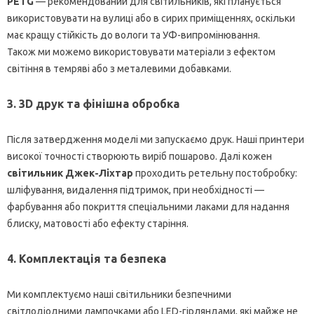
PETG
— рекомендований для світильників, які планується
використовувати на вулиці або в сирих приміщеннях, оскільки
має кращу стійкість до вологи та УФ-випромінювання.
Також ми можемо використовувати матеріали з ефектом
світіння в темряві або з металевими добавками.
3. 3D друк та фінішна обробка
Після затвердження моделі ми запускаємо друк. Наші принтери
високої точності створюють виріб пошарово. Далі кожен
світильник Джек-Ліхтар
проходить ретельну постобробку:
шліфування, видалення підтримок, при необхідності —
фарбування або покриття спеціальними лаками для надання
блиску, матовості або ефекту старіння.
4. Комплектація та безпека
Ми комплектуємо наші світильники безпечними
світлодіодними лампочками або LED-гірляндами, які майже не