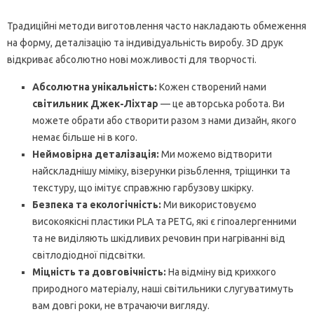
Традиційні методи виготовлення часто накладають обмеження
на форму, деталізацію та індивідуальність виробу. 3D друк
відкриває абсолютно нові можливості для творчості.
Абсолютна унікальність:
Кожен створений нами
світильник Джек-Ліхтар
— це авторська робота. Ви
можете обрати або створити разом з нами дизайн, якого
немає більше ні в кого.
Неймовірна деталізація:
Ми можемо відтворити
найскладнішу міміку, візерунки різьблення, тріщинки та
текстуру, що імітує справжню гарбузову шкірку.
Безпека та екологічність:
Ми використовуємо
високоякісні пластики PLA та PETG, які є гіпоалергенними
та не виділяють шкідливих речовин при нагріванні від
світлодіодної підсвітки.
Міцність та довговічність:
На відміну від крихкого
природного матеріалу, наші світильники слугуватимуть
вам довгі роки, не втрачаючи вигляду.