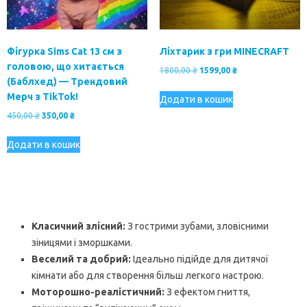
Фігурка Sims Cat 13 см з
Ліхтарик з гри MINECRAFT
головою, що хитається
Оригінальна
Поточна
1800,00
₴
1599,00
₴
(Баблхед) — Трендовий
ціна:
ціна:
Мерч з TikTok!
1800,00 ₴.
1599,00 ₴.
Додати в кошик
Оригінальна
Поточна
450,00
₴
350,00
₴
ціна:
ціна:
450,00 ₴.
350,00 ₴.
Додати в кошик
Класичний злісний:
З гострими зубами, зловісними
зіницями і зморшками.
Веселий та добрий:
Ідеально підійде для дитячої
кімнати або для створення більш легкого настрою.
Моторошно-реалістичний:
З ефектом гниття,