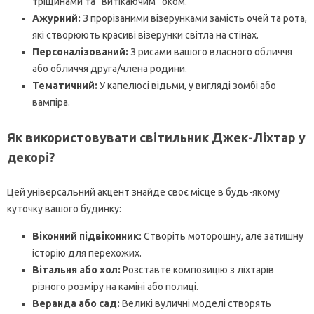
тріщинами та “витікаючим” оком.
Ажурний:
З прорізаними візерунками замість очей та рота,
які створюють красиві візерунки світла на стінах.
Персоналізований:
З рисами вашого власного обличчя
або обличчя друга/члена родини.
Тематичний:
У капелюсі відьми, у вигляді зомбі або
вампіра.
Як використовувати світильник Джек-Ліхтар у
декорі?
Цей універсальний акцент знайде своє місце в будь-якому
куточку вашого будинку:
Віконний підвіконник:
Створіть моторошну, але затишну
історію для перехожих.
Вітальня або хол:
Розставте композицію з ліхтарів
різного розміру на каміні або полиці.
Веранда або сад:
Великі вуличні моделі створять