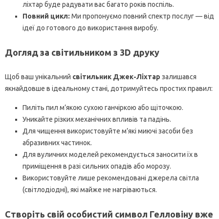
ліхтар буде радувати вас багато років поспіль.
Повний цикл:
Ми пропонуємо повний спектр послуг — від
ідеї до готового до використання виробу.
Догляд за світильником з 3D друку
Щоб ваш унікальний
світильник Джек-Ліхтар
залишався
якнайдовше в ідеальному стані, дотримуйтесь простих правил:
Пиліть пил м’якою сухою ганчіркою або щіточкою.
Уникайте різких механічних впливів та падінь.
Для чищення використовуйте м’які миючі засоби без
абразивних частинок.
Для вуличних моделей рекомендується заносити їх в
приміщення в разі сильних опадів або морозу.
Використовуйте лише рекомендовані джерела світла
(світлодіодні), які майже не нагріваються.
Створіть свій особистий символ Гелловіну вже