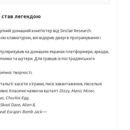
н став легендою
тупний домашній комп’ютер від Sinclair Research.
ою клавіатурою, він відкрив двері в програмування і
пуляризував на домашніх екранах платформери, аркади,
ломки та шутери. Для гравців із пострадянського
хнічної творчості.
альгії: касети з іграми, писк завантаження, піксельні
рівні. Класичні назви на кшталт
Dizzy
,
Manic Miner
,
ac
,
Chuckie Egg
,
Skool Daze
,
Alien 8
,
eat Escape
і
Bomb Jack
—