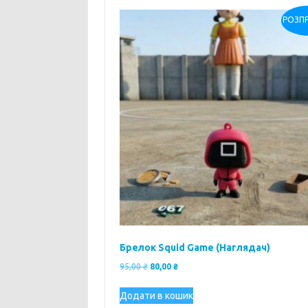
РОЗП
Брелок Squid Game (Наглядач)
Оригінальна
Поточна
95,00
₴
80,00
₴
ціна:
ціна:
95,00 ₴.
80,00 ₴.
Додати в кошик