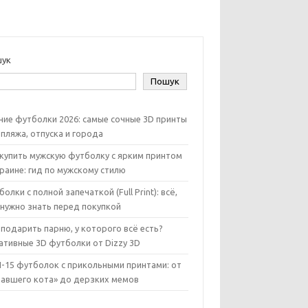
ук
Пошук
ние футболки 2026: самые сочные 3D принты
 пляжа, отпуска и города
 купить мужскую футболку с ярким принтом
краине: гид по мужскому стилю
олки с полной запечаткой (Full Print): всё,
 нужно знать перед покупкой
 подарить парню, у которого всё есть?
ативные 3D футболки от Dizzy 3D
-15 футболок с прикольными принтами: от
тавшего кота» до дерзких мемов