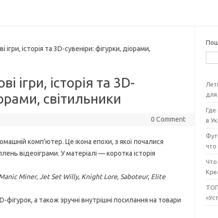
Пош
ігри, історія та 3D-сувеніри: фігурки, діорами,
і ігри, історія та 3D-
Лет
для
іорами, світильники
Где
0 Comment
в У
Футб
омашній комп’ютер. Це ікона епохи, з якої почалися
что
плень відеоіграми. У матеріалі — коротка історія
Что
Кре
Manic Miner
,
Jet Set Willy
,
Knight Lore
,
Saboteur
,
Elite
ТОП
«Ус
3D-фігурок, а також зручні внутрішні посилання на товари