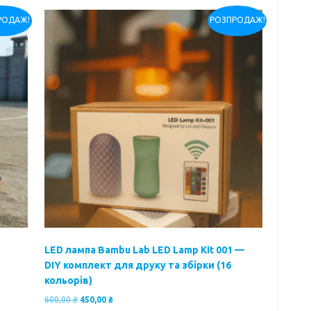
РОДАЖ!
РОЗПРОДАЖ!
LED лампа Bambu Lab LED Lamp Kit 001 —
DIY комплект для друку та збірки (16
кольорів)
Оригінальна
Поточна
600,00
₴
450,00
₴