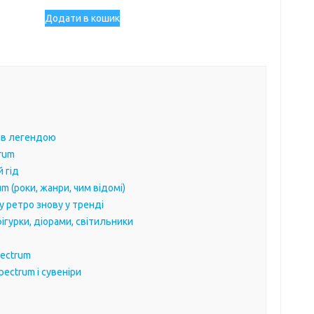
ціна:
ціна:
600,00 ₴.
450,00 ₴.
Додати в кошик
тав легендою
trum
й гід
m (роки, жанри, чим відомі)
у ретро знову у тренді
фігурки, діорами, світильники
pectrum
pectrum і сувеніри