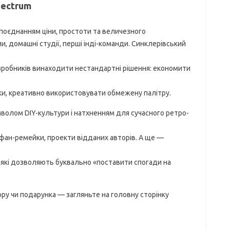
pectrum
поєднанням ціни, простоти та величезного
и, домашні студії, перші інді-команди. Синклерівський
робників винаходити нестандартні рішення: економити
ки, креативно використовувати обмежену палітру.
волом DIY-культури і натхненням для сучасного ретро-
 фан-ремейки, проекти відданих авторів. А ще —
и, які дозволяють буквально «поставити спогади на
ру чи подарунка — загляньте на головну сторінку