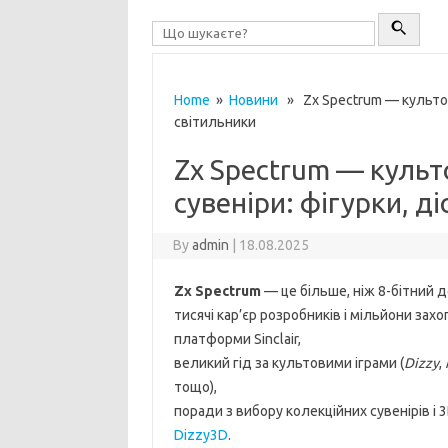
Home
»
Новини
» Zx Spectrum — культові 
світильники
Zx Spectrum — культов
сувеніри: фігурки, д
By
admin
|
18.08.2025
Zx Spectrum
— це більше, ніж 8-бітний д
тисячі кар’єр розробників і мільйони захо
платформи Sinclair,
великий гід за культовими іграми (
Dizzy
,
тощо),
поради з вибору колекційних сувенірів і 
Dizzy3D
.