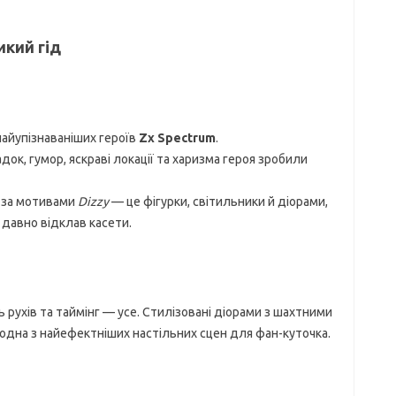
икий гід
айупізнаваніших героїв
Zx Spectrum
.
ок, гумор, яскраві локації та харизма героя зробили
а за мотивами
Dizzy
— це фігурки, світильники й діорами,
 давно відклав касети.
рухів та таймінг — усе. Стилізовані діорами з шахтними
дна з найефектніших настільних сцен для фан-куточка.