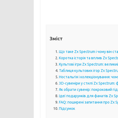
Зміст
Що таке Zx Spectrum і чому він с
Коротка історія та вплив Zx Spec
Культові ігри Zx Spectrum: велики
Таблиця культових ігор Zx Spectru
Ностальгія і колекціонування: чом
3D-сувеніри у стилі Zx Spectrum: 
Як обрати сувенір: покроковий гід
Ідеї подарунків для фанатів Zx S
FAQ: поширені запитання про Zx S
Підсумок