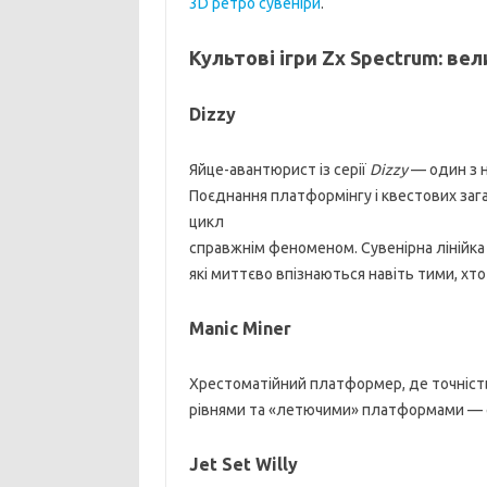
3D ретро сувеніри
.
Культові ігри Zx Spectrum: вел
Dizzy
Яйце-авантюрист із серії
Dizzy
— один з н
Поєднання платформінгу і квестових загад
цикл
справжнім феноменом. Сувенірна лінійк
які миттєво впізнаються навіть тими, хто
Manic Miner
Хрестоматійний платформер, де точність 
рівнями та «летючими» платформами — о
Jet Set Willy