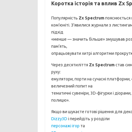
Коротка історія та вплив Zx S
Популярність
Zx Spectrum
пояснюється 
ком’юніті. З’явилися журнали з листингам
підхід
«менше — значить більше» змушував роз
пам’ять,
опрацьовувати хитрі алгоритми прокрут
Через десятиліття
Zx Spectrum
став сим
руху:
емулятори, порти на сучасні платформи,
величезний попит на
тематичні сувеніри, 3D-фігурки і діорам
полицю».
Якщо ви шукаєте готові рішення для деко
Dizzy3D
і перейдіть у розділи
персонажі ігор
та