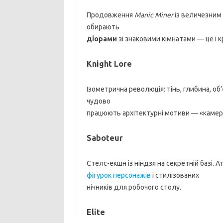
Продовження
Manic Miner
із величезним 
обирають
діорами
зі знаковими кімнатами — це і кр
Knight Lore
Ізометрична революція: тінь, глибина, об’
чудово
працюють архітектурні мотиви — «камери»
Saboteur
Стелс-екшн із ніндзя на секретній базі. 
фігурок персонажів
і стилізованих
нічників для робочого столу.
Elite