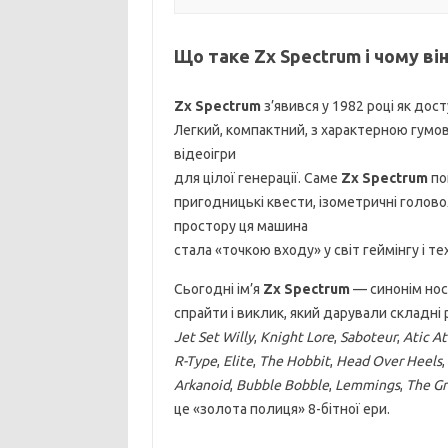
Що таке Zx Spectrum і чому ві
Zx Spectrum
з’явився у 1982 році як дос
Легкий, компактний, з характерною гумов
відеоігри
для цілої генерації. Саме
Zx Spectrum
по
пригодницькі квести, ізометричні голово
простору ця машина
стала «точкою входу» у світ геймінгу і те
Сьогодні ім’я
Zx Spectrum
— синонім ност
спрайти і виклик, який дарували складні 
Jet Set Willy
,
Knight Lore
,
Saboteur
,
Atic At
R-Type
,
Elite
,
The Hobbit
,
Head Over Heels
,
Arkanoid
,
Bubble Bobble
,
Lemmings
,
The Gr
це «золота полиця» 8-бітної ери.