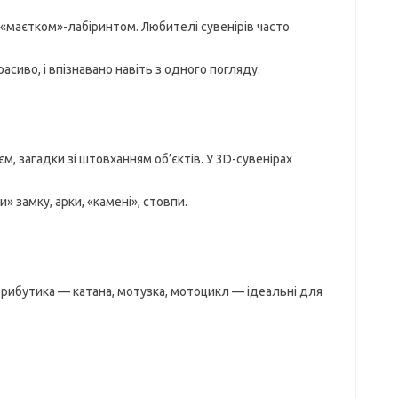
«маєтком»-лабіринтом. Любителі сувенірів часто
асиво, і впізнавано навіть з одного погляду.
єм, загадки зі штовханням об’єктів. У 3D-сувенірах
 замку, арки, «камені», стовпи.
Атрибутика — катана, мотузка, мотоцикл — ідеальні для